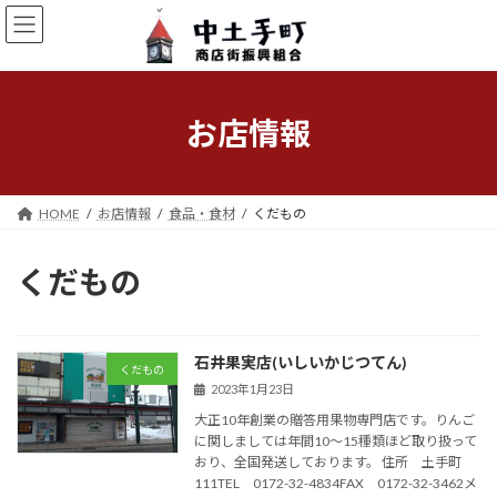
コ
ナ
ン
ビ
テ
ゲ
ン
ー
ツ
シ
へ
ョ
お店情報
ス
ン
キ
に
ッ
移
プ
動
HOME
お店情報
食品・食材
くだもの
くだもの
石井果実店(いしいかじつてん)
くだもの
2023年1月23日
大正10年創業の贈答用果物専門店です。りんご
に関しましては年間10～15種類ほど取り扱って
おり、全国発送しております。 住所 土手町
111TEL 0172-32-4834FAX 0172-32-3462メ