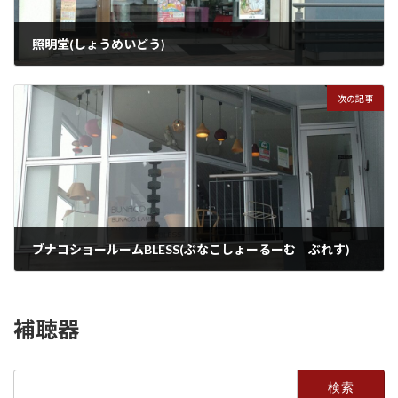
照明堂(しょうめいどう)
2023年1月16日
次の記事
ブナコショールームBLESS(ぶなこしょーるーむ ぶれす)
2023年1月16日
補聴器
検
索: