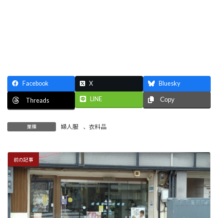
Facebook
X
Bluesky
LINE
Copy
Threads
婦人服
、
衣料品
業種
前の記事