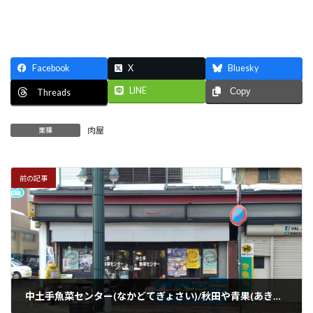
Facebook
X
Bluesky
LINE
Copy
Threads
肉屋
業種
前の記事
中土手魚菜センター(なかどてぎょさい)/秋田や青果(あきたやせいか)