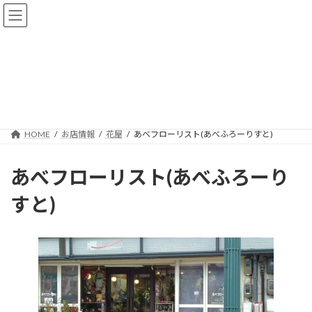
コ
ナ
ン
ビ
テ
ゲ
ン
ー
ツ
シ
へ
ョ
お店情報
ス
ン
キ
に
ッ
移
プ
動
HOME
お店情報
花屋
あべフローリスト(あべふろーりすと)
あべフローリスト(あべふろーり
すと)