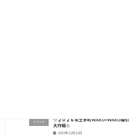
１２月５日一戸時計店完成式が行われました。
2023年1月25日
次の記事
東奥信用金庫 マネースクールについて
2023年9月15日
最近の投稿
☆２０２６年土手町WAKU×WAKU福引
イベント
大作戦☆
2025年12月22日